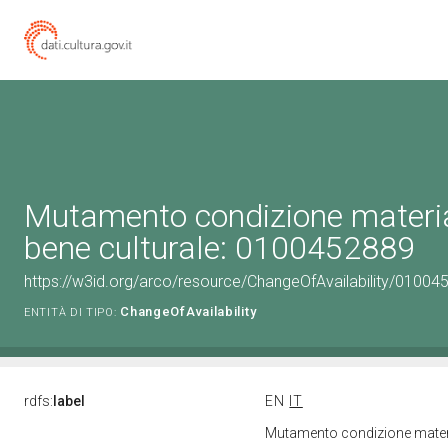
Mutamento condizione materia
bene culturale: 0100452889
https://w3id.org/arco/resource/ChangeOfAvailability/010045
ChangeOfAvailability
ENTITÀ DI TIPO:
rdfs:
label
EN
IT
Mutamento condizione materi