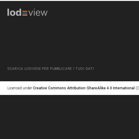
SCARICA LODVIEW PER PUBBLICARE I TUOI DATI
Licensed under
Creative Commons Attribution-ShareAlike 4.0 International
(C