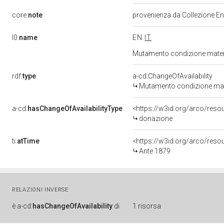
core:
note
provenienza da Collezione En
l0:
name
EN
IT
Mutamento condizione materi
rdf:
type
a-cd:ChangeOfAvailability
Mutamento condizione mat
a-cd:
hasChangeOfAvailabilityType
<https://w3id.org/arco/reso
donazione
ti:
atTime
<https://w3id.org/arco/reso
Ante 1879
RELAZIONI INVERSE
è
a-cd:
hasChangeOfAvailability
di
1 risorsa