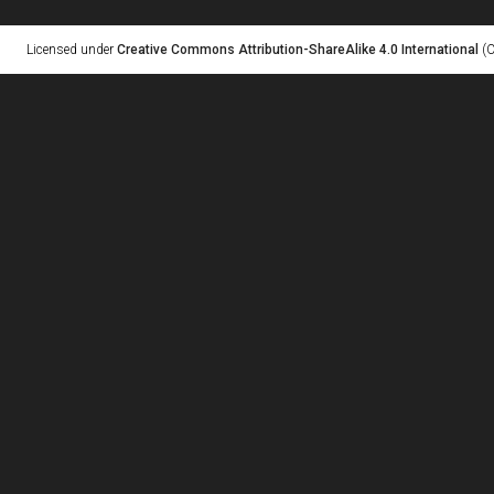
Licensed under
Creative Commons Attribution-ShareAlike 4.0 International
(C