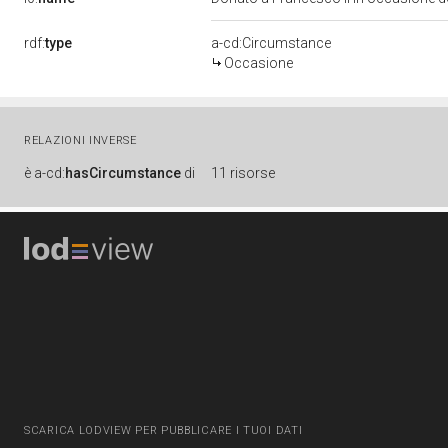
rdf:
type
a-cd:Circumstance
Occasione
RELAZIONI INVERSE
è
a-cd:
hasCircumstance
di
11 risorse
SCARICA LODVIEW PER PUBBLICARE I TUOI DATI