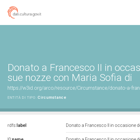
Donato a Francesco II in occas
sue nozze con Maria Sofia di
https://w3id.org/arco/resource/Circumstance/donato-a-franc
Circumstance
ENTITÀ DI TIPO:
rdfs:
label
Donato a Francesco II in occasione d
l0:
name
Donato a Francesco II in occasione d