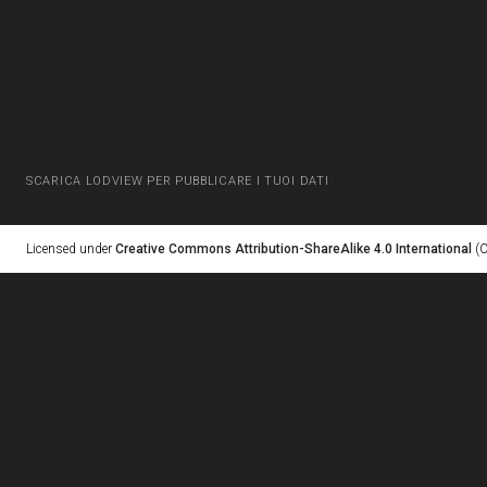
SCARICA LODVIEW PER PUBBLICARE I TUOI DATI
Licensed under
Creative Commons Attribution-ShareAlike 4.0 International
(C