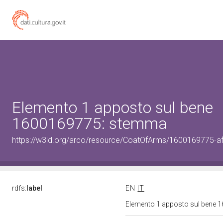
Elemento 1 apposto sul bene
1600169775: stemma
https://w3id.org/arco/resource/CoatOfArms/1600169775-af
rdfs:
label
EN
IT
Elemento 1 apposto sul bene