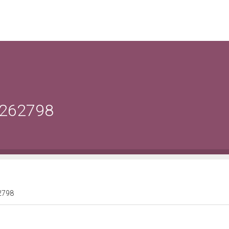
0262798
62798