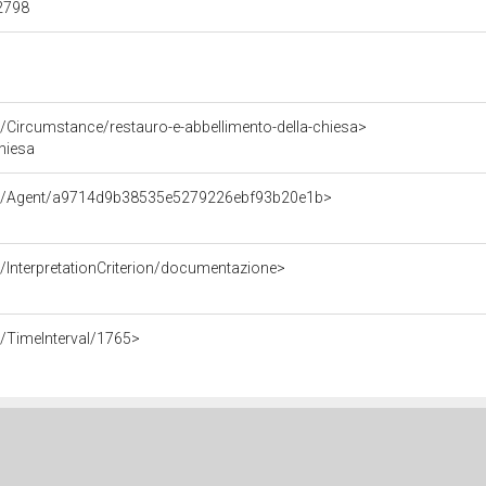
62798
/Circumstance/restauro-e-abbellimento-della-chiesa>
chiesa
rce/Agent/a9714d9b38535e5279226ebf93b20e1b>
/InterpretationCriterion/documentazione>
e/TimeInterval/1765>