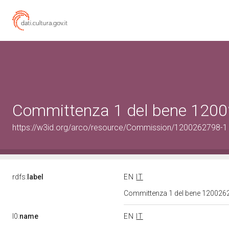
Committenza 1 del bene 120
https://w3id.org/arco/resource/Commission/1200262798-1
rdfs:
label
EN
IT
Committenza 1 del bene 12002
l0:
name
EN
IT