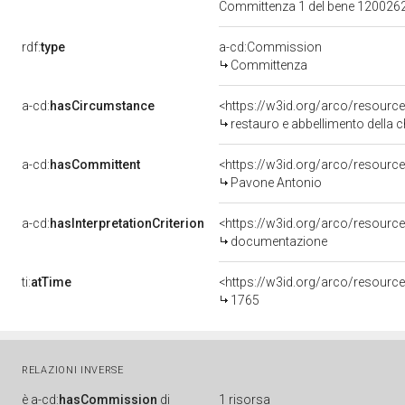
Committenza 1 del bene 12002
rdf:
type
a-cd:Commission
Committenza
a-cd:
hasCircumstance
<https://w3id.org/arco/resource
restauro e abbellimento della 
a-cd:
hasCommittent
<https://w3id.org/arco/resou
Pavone Antonio
a-cd:
hasInterpretationCriterion
<https://w3id.org/arco/resource
documentazione
ti:
atTime
<https://w3id.org/arco/resourc
1765
RELAZIONI INVERSE
è
a-cd:
hasCommission
di
1 risorsa