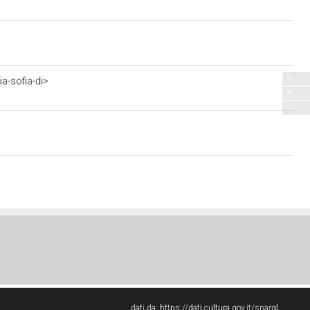
a-sofia-di>
dati da:
https://dati.cultura.gov.it/sparql