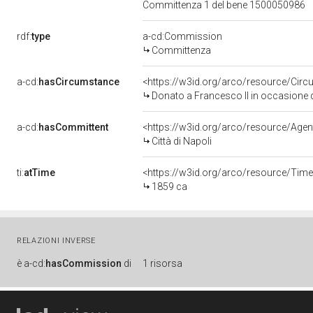
Committenza 1 del bene 1500050986
rdf:
type
a-cd:Commission
Committenza
a-cd:
hasCircumstance
<https://w3id.org/arco/resource/Circ
Donato a Francesco II in occasione d
a-cd:
hasCommittent
<https://w3id.org/arco/resource/Ag
Città di Napoli
ti:
atTime
<https://w3id.org/arco/resource/Time
1859 ca
RELAZIONI INVERSE
è
a-cd:
hasCommission
di
1 risorsa