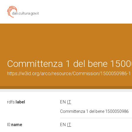
Committenza 1 del bene 150
https://w3id.org/arco/resource/Commission/1500050986-1
rdfs:
label
EN
IT
Committenza 1 del bene 1500050986
l0:
name
EN
IT