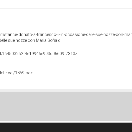
umstance/donato-a-francesco-ii-in-occasione-delle-sue-nozze-con-mari
elle sue nozze con Maria Sofia di
ent/f64503252f4e19946e993d06609f7310>
Interval/1859-ca>