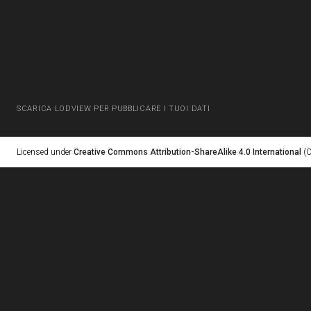
SCARICA LODVIEW PER PUBBLICARE I TUOI DATI
Licensed under
Creative Commons Attribution-ShareAlike 4.0 International
(C