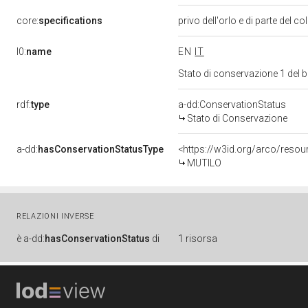
core:
specifications
privo dell'orlo e di parte del co
l0:
name
EN
IT
Stato di conservazione 1 del
rdf:
type
a-dd:ConservationStatus
Stato di Conservazione
a-dd:
hasConservationStatusType
<https://w3id.org/arco/reso
MUTILO
RELAZIONI INVERSE
è
a-dd:
hasConservationStatus
di
1 risorsa