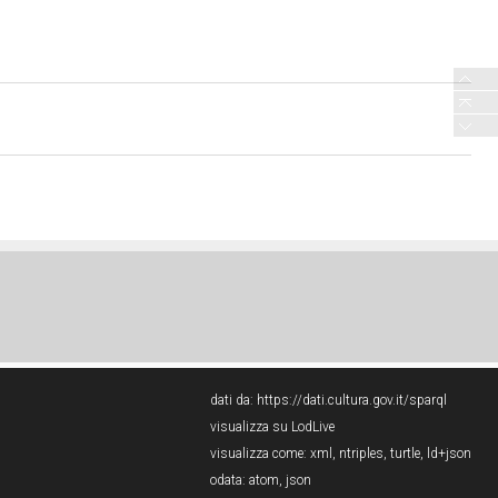
dati da:
https://dati.cultura.gov.it/sparql
visualizza su LodLive
visualizza come:
xml
,
ntriples
,
turtle
,
ld+json
odata:
atom
,
json