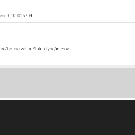
 bene: 0100025704
urce/ConservationStatusType/intero>