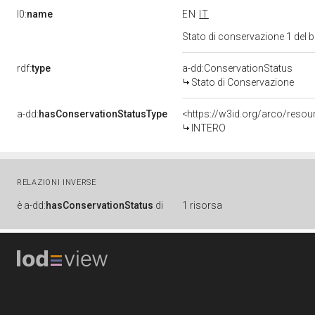
l0:
name
EN
IT
Stato di conservazione 1 del
rdf:
type
a-dd:ConservationStatus
Stato di Conservazione
a-dd:
hasConservationStatusType
<https://w3id.org/arco/reso
INTERO
RELAZIONI INVERSE
è
a-dd:
hasConservationStatus
di
1 risorsa