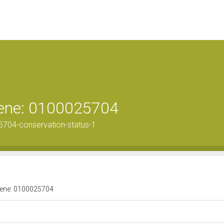
 bene: 0100025704
5704-conservation-status-1
 bene: 0100025704