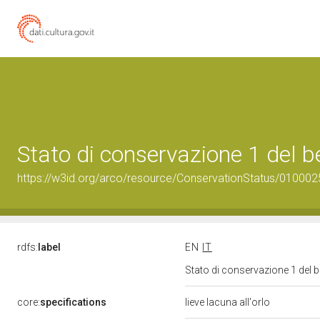
Stato di conservazione 1 del
https://w3id.org/arco/resource/ConservationStatus/010002
rdfs:
label
EN
IT
Stato di conservazione 1 del
core:
specifications
lieve lacuna all'orlo