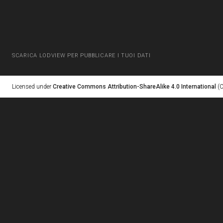
SCARICA LODVIEW PER PUBBLICARE I TUOI DATI
Licensed under
Creative Commons Attribution-ShareAlike 4.0 International
(C