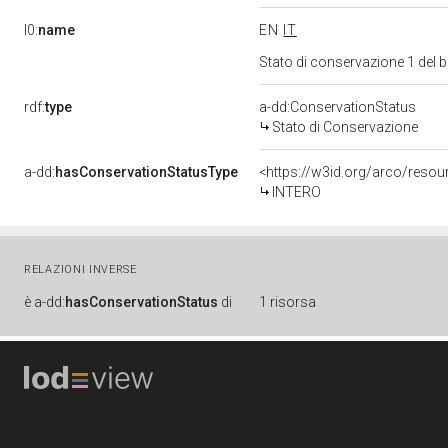
l0:
name
EN
IT
Stato di conservazione 1 del
rdf:
type
a-dd:ConservationStatus
Stato di Conservazione
a-dd:
hasConservationStatusType
<https://w3id.org/arco/reso
INTERO
RELAZIONI INVERSE
è
a-dd:
hasConservationStatus
di
1 risorsa