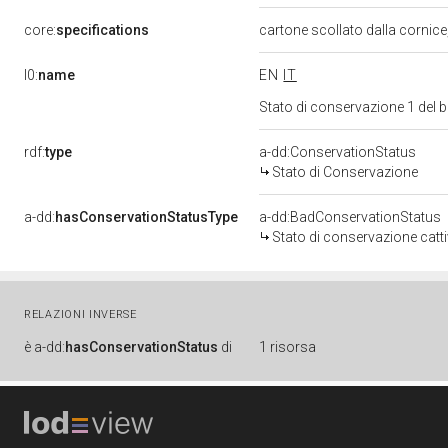
core:
specifications
cartone scollato dalla cornice
l0:
name
EN
IT
Stato di conservazione 1 del
rdf:
type
a-dd:ConservationStatus
Stato di Conservazione
a-dd:
hasConservationStatusType
a-dd:BadConservationStatus
Stato di conservazione catt
RELAZIONI INVERSE
è
a-dd:
hasConservationStatus
di
1 risorsa