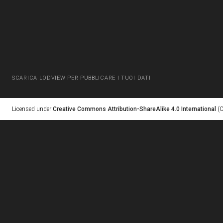
SCARICA LODVIEW PER PUBBLICARE I TUOI DATI
Licensed under
Creative Commons Attribution-ShareAlike 4.0 International
(C