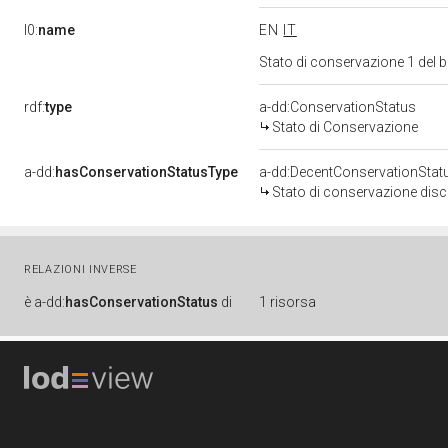
l0:
name
EN
IT
Stato di conservazione 1 del
rdf:
type
a-dd:ConservationStatus
Stato di Conservazione
a-dd:
hasConservationStatusType
a-dd:DecentConservationStat
Stato di conservazione disc
RELAZIONI INVERSE
è
a-dd:
hasConservationStatus
di
1 risorsa