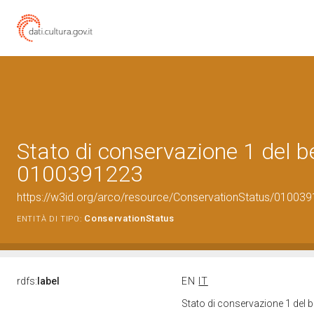
Stato di conservazione 1 del b
0100391223
https://w3id.org/arco/resource/ConservationStatus/010039
ConservationStatus
ENTITÀ DI TIPO:
rdfs:
label
EN
IT
Stato di conservazione 1 del