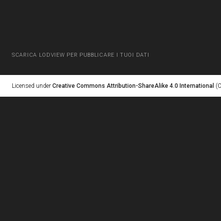
SCARICA LODVIEW PER PUBBLICARE I TUOI DATI
Licensed under
Creative Commons Attribution-ShareAlike 4.0 International
(C