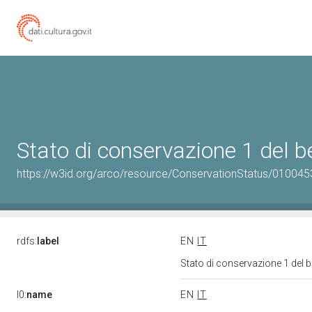
Stato di conservazione 1 del
https://w3id.org/arco/resource/ConservationStatus/010045
rdfs:
label
EN
IT
Stato di conservazione 1 del
l0:
name
EN
IT