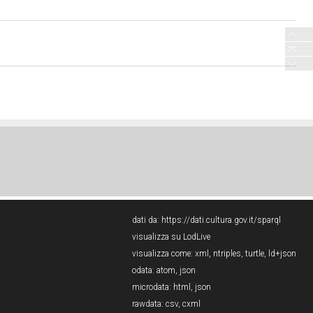
dati da:
https://dati.cultura.gov.it/sparql
visualizza su LodLive
visualizza come:
xml
,
ntriples
,
turtle
,
ld+json
odata:
atom
,
json
microdata:
html
,
json
rawdata:
csv
,
cxml