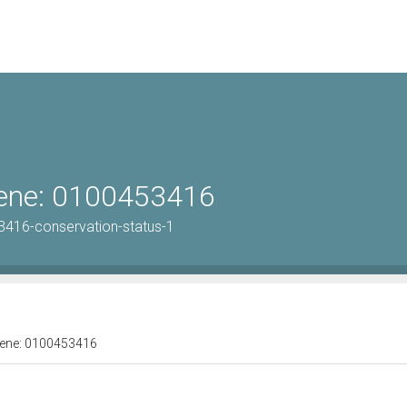
 bene: 0100453416
3416-conservation-status-1
 bene: 0100453416