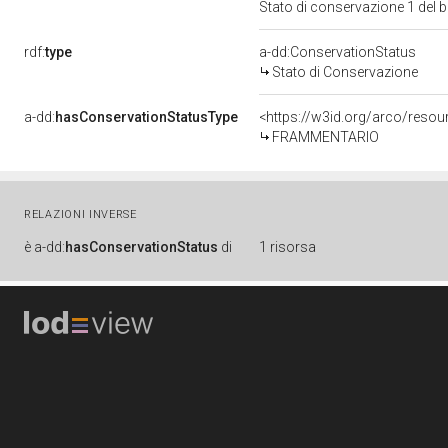
Stato di conservazione 1 del
rdf:
type
a-dd:ConservationStatus
Stato di Conservazione
a-dd:
hasConservationStatusType
<https://w3id.org/arco/reso
FRAMMENTARIO
RELAZIONI INVERSE
è
a-dd:
hasConservationStatus
di
1 risorsa