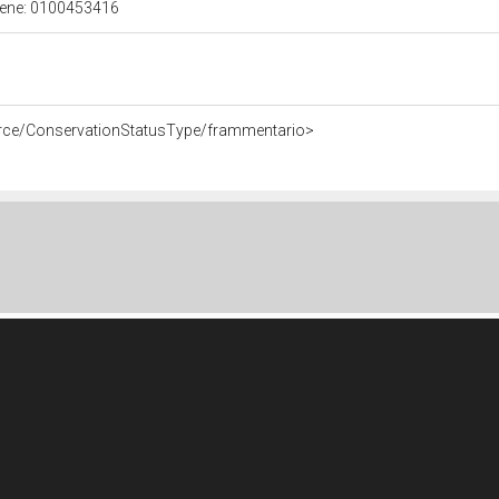
 bene: 0100453416
urce/ConservationStatusType/frammentario>