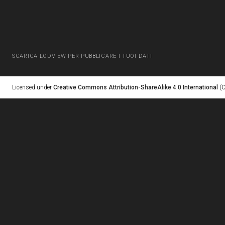
SCARICA LODVIEW PER PUBBLICARE I TUOI DATI
Licensed under
Creative Commons Attribution-ShareAlike 4.0 International
(C