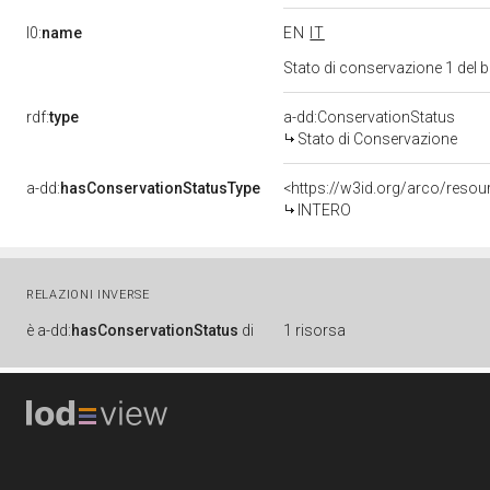
l0:
name
EN
IT
Stato di conservazione 1 del
rdf:
type
a-dd:ConservationStatus
Stato di Conservazione
a-dd:
hasConservationStatusType
<https://w3id.org/arco/reso
INTERO
RELAZIONI INVERSE
è
a-dd:
hasConservationStatus
di
1 risorsa