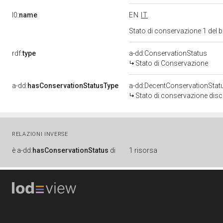
l0:
name
EN
IT
Stato di conservazione 1 del
rdf:
type
a-dd:ConservationStatus
Stato di Conservazione
a-dd:
hasConservationStatusType
a-dd:DecentConservationStat
Stato di conservazione disc
RELAZIONI INVERSE
è
a-dd:
hasConservationStatus
di
1 risorsa