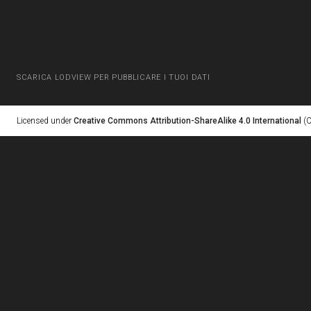
SCARICA LODVIEW PER PUBBLICARE I TUOI DATI
Licensed under
Creative Commons Attribution-ShareAlike 4.0 International
(C