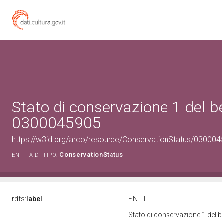
Stato di conservazione 1 del b
0300045905
https://w3id.org/arco/resource/ConservationStatus/030004
ConservationStatus
ENTITÀ DI TIPO:
rdfs:
label
EN
IT
Stato di conservazione 1 del