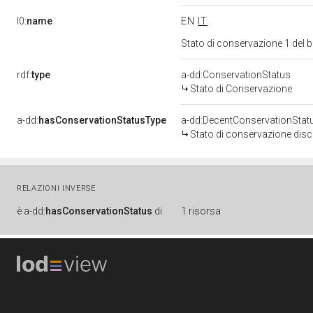
l0:
name
EN
IT
Stato di conservazione 1 del
rdf:
type
a-dd:ConservationStatus
Stato di Conservazione
a-dd:
hasConservationStatusType
a-dd:DecentConservationStat
Stato di conservazione disc
RELAZIONI INVERSE
è
a-dd:
hasConservationStatus
di
1 risorsa