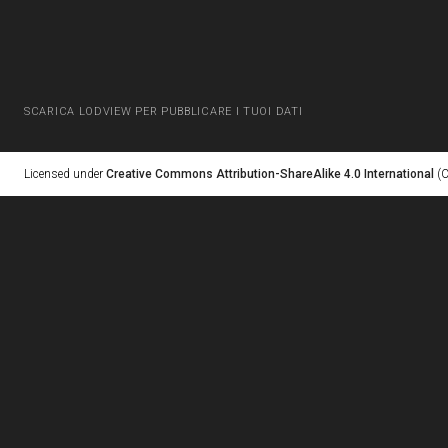
SCARICA LODVIEW PER PUBBLICARE I TUOI DATI
Licensed under
Creative Commons Attribution-ShareAlike 4.0 International
(C