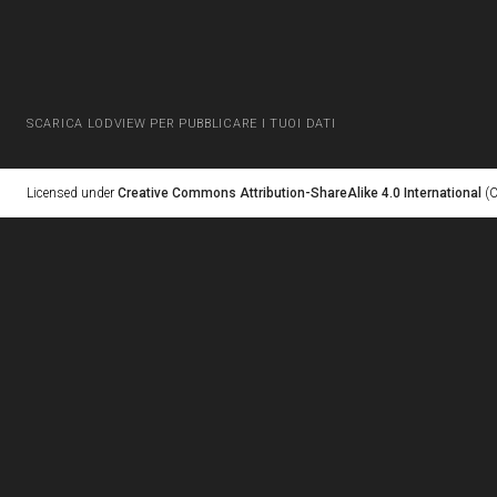
SCARICA LODVIEW PER PUBBLICARE I TUOI DATI
Licensed under
Creative Commons Attribution-ShareAlike 4.0 International
(C