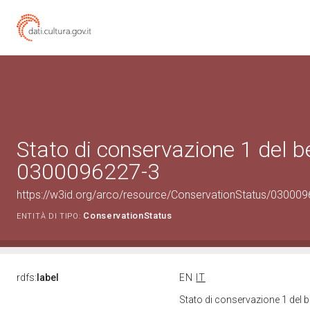
Stato di conservazione 1 del b
0300096227-3
https://w3id.org/arco/resource/ConservationStatus/030009
ConservationStatus
ENTITÀ DI TIPO:
rdfs:
label
EN
IT
Stato di conservazione 1 del