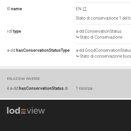
l0:
name
EN
IT
Stato di conservazione 1 del
rdf:
type
a-dd:ConservationStatus
Stato di Conservazione
a-dd:
hasConservationStatusType
a-dd:GoodConservationStatu
Stato di conservazione bu
RELAZIONI INVERSE
è
a-dd:
hasConservationStatus
di
1 risorsa