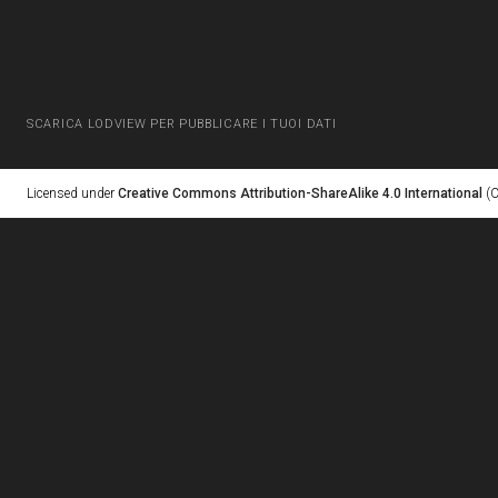
SCARICA LODVIEW PER PUBBLICARE I TUOI DATI
Licensed under
Creative Commons Attribution-ShareAlike 4.0 International
(C