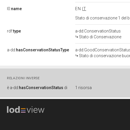
l0:
name
EN
IT
Stato di conservazione 1 del
rdf:
type
a-dd:ConservationStatus
Stato di Conservazione
a-dd:
hasConservationStatusType
a-dd:GoodConservationStatu
Stato di conservazione bu
RELAZIONI INVERSE
è
a-dd:
hasConservationStatus
di
1 risorsa