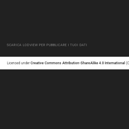
SCARICA LODVIEW PER PUBBLICARE I TUOI DATI
Licensed under
Creative Commons Attribution-ShareAlike 4.0 International
(C