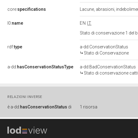
core:
specifications
Lacune, abrasioni, indebolim
l0:
name
EN
IT
Stato di conservazione 1 del
rdf:
type
a-dd:ConservationStatus
Stato di Conservazione
a-dd:
hasConservationStatusType
a-dd:BadConservationStatus
Stato di conservazione catt
RELAZIONI INVERSE
è
a-dd:
hasConservationStatus
di
1 risorsa