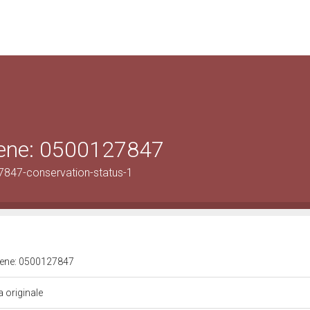
 bene: 0500127847
7847-conservation-status-1
 bene: 0500127847
a originale