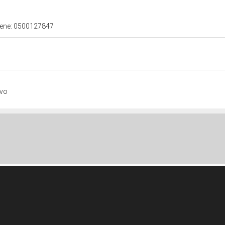
 bene: 0500127847
ivo