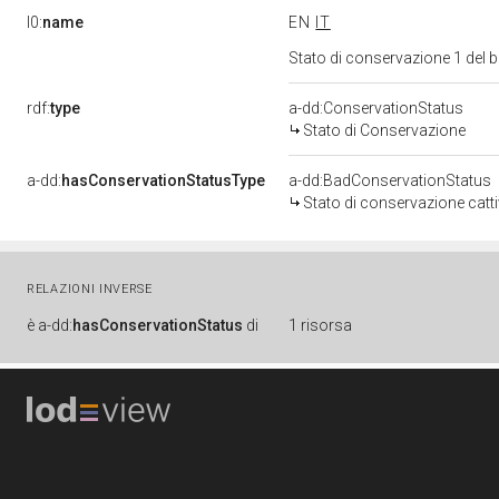
l0:
name
EN
IT
Stato di conservazione 1 del
rdf:
type
a-dd:ConservationStatus
Stato di Conservazione
a-dd:
hasConservationStatusType
a-dd:BadConservationStatus
Stato di conservazione catt
RELAZIONI INVERSE
è
a-dd:
hasConservationStatus
di
1 risorsa