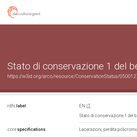
Stato di conservazione 1 del
https://w3id.org/arco/resource/ConservationStatus/050012
rdfs:
label
EN
IT
Stato di conservazione 1 del
core:
specifications
Lacerazioni, perdita policromi