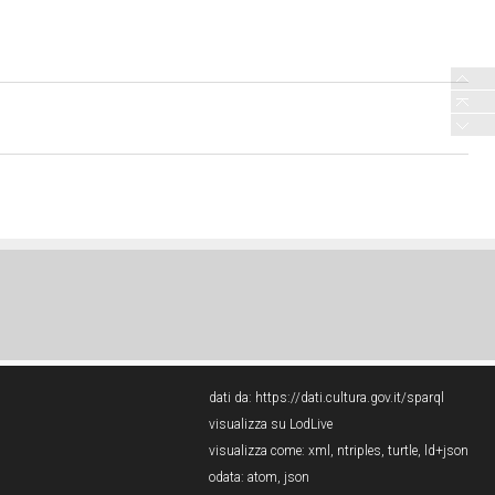
dati da:
https://dati.cultura.gov.it/sparql
visualizza su LodLive
visualizza come:
xml
,
ntriples
,
turtle
,
ld+json
odata:
atom
,
json