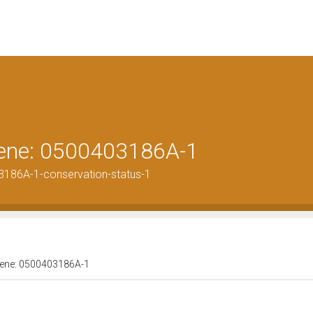
 bene: 0500403186A-1
3186A-1-conservation-status-1
 bene: 0500403186A-1