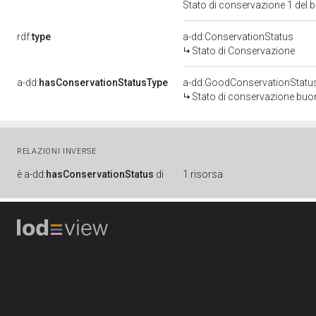
Stato di conservazione 1 del
rdf:
type
a-dd:ConservationStatus
Stato di Conservazione
a-dd:
hasConservationStatusType
a-dd:GoodConservationStatu
Stato di conservazione bu
RELAZIONI INVERSE
è
a-dd:
hasConservationStatus
di
1 risorsa