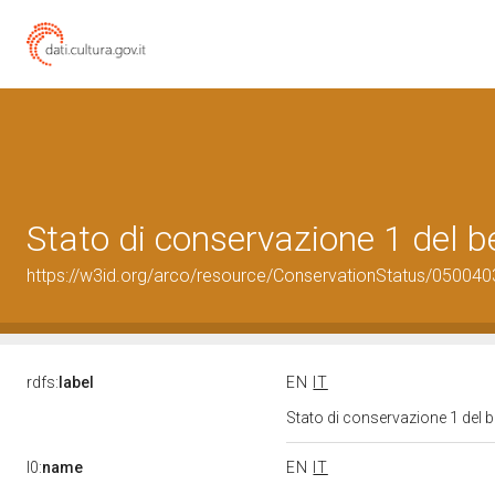
Stato di conservazione 1 del
https://w3id.org/arco/resource/ConservationStatus/050040
rdfs:
label
EN
IT
Stato di conservazione 1 del
l0:
name
EN
IT