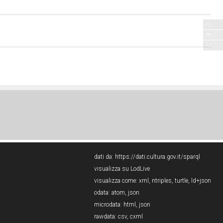
dati da:
https://dati.cultura.gov.it/sparql
visualizza su LodLive
visualizza come:
xml
,
ntriples
,
turtle
,
ld+json
odata:
atom
,
json
microdata:
html
,
json
rawdata:
csv
,
cxml