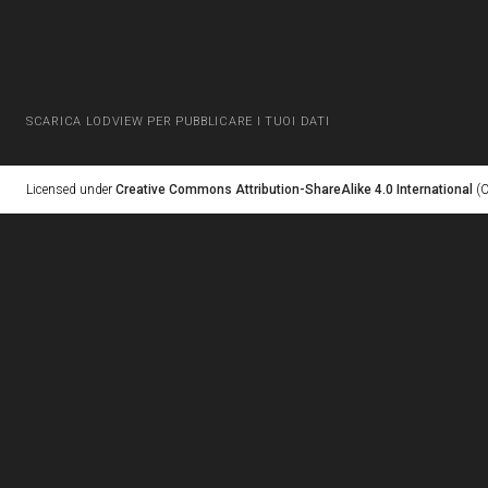
SCARICA LODVIEW PER PUBBLICARE I TUOI DATI
Licensed under
Creative Commons Attribution-ShareAlike 4.0 International
(C