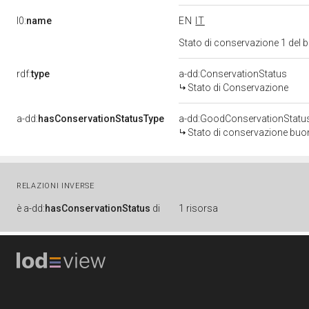
l0:
name
EN
IT
Stato di conservazione 1 del
rdf:
type
a-dd:ConservationStatus
Stato di Conservazione
a-dd:
hasConservationStatusType
a-dd:GoodConservationStatu
Stato di conservazione bu
RELAZIONI INVERSE
è
a-dd:
hasConservationStatus
di
1 risorsa