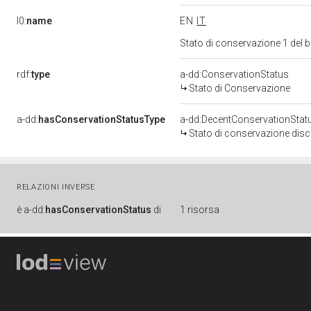
l0:
name
EN
IT
Stato di conservazione 1 del
rdf:
type
a-dd:ConservationStatus
Stato di Conservazione
a-dd:
hasConservationStatusType
a-dd:DecentConservationStat
Stato di conservazione disc
RELAZIONI INVERSE
è
a-dd:
hasConservationStatus
di
1 risorsa