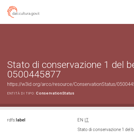
Stato di conservazione 1 del b
0500445877
https://w3id.org/arco/resource/ConservationStatus/050044
ConservationStatus
ENTITÀ DI TIPO:
rdfs:
label
EN
IT
Stato di conservazione 1 del