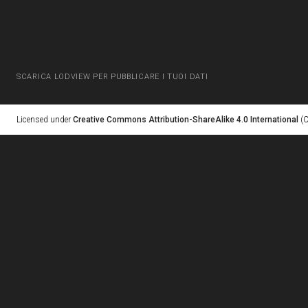
SCARICA LODVIEW PER PUBBLICARE I TUOI DATI
Licensed under
Creative Commons Attribution-ShareAlike 4.0 International
(C