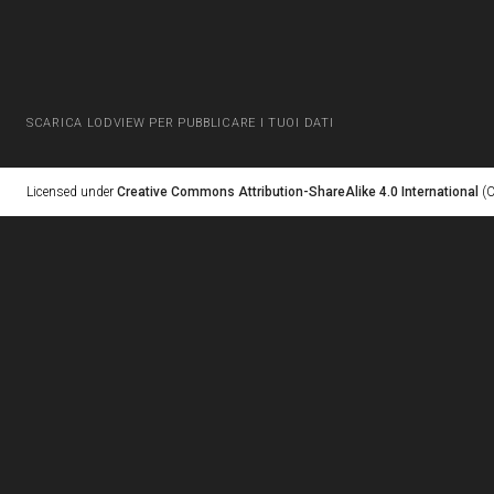
SCARICA LODVIEW PER PUBBLICARE I TUOI DATI
Licensed under
Creative Commons Attribution-ShareAlike 4.0 International
(C