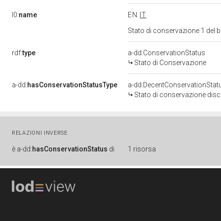
l0:
name
EN
IT
Stato di conservazione 1 del
rdf:
type
a-dd:ConservationStatus
Stato di Conservazione
a-dd:
hasConservationStatusType
a-dd:DecentConservationStat
Stato di conservazione disc
RELAZIONI INVERSE
è
a-dd:
hasConservationStatus
di
1 risorsa