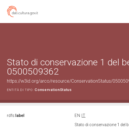
Stato di conservazione 1 del b
0500509362
https://w3id.org/arco/resource/ConservationStatus/050050
ConservationStatus
ENTITÀ DI TIPO:
rdfs:
label
EN
IT
Stato di conservazione 1 del