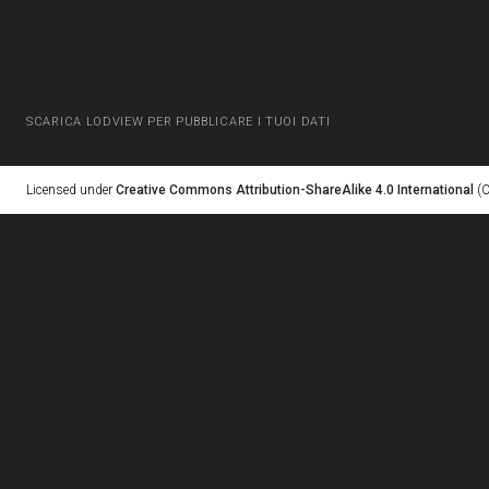
SCARICA LODVIEW PER PUBBLICARE I TUOI DATI
Licensed under
Creative Commons Attribution-ShareAlike 4.0 International
(C