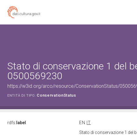
Stato di conservazione 1 del b
0500569230
https://w3id.org/arco/resource/ConservationStatus/050056
ConservationStatus
ENTITÀ DI TIPO:
rdfs:
label
EN
IT
Stato di conservazione 1 del