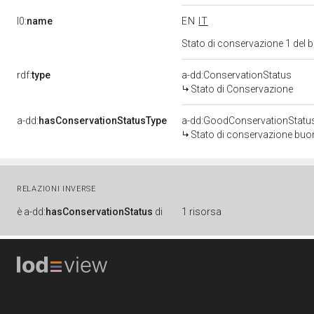
l0:
name
EN
IT
Stato di conservazione 1 del
rdf:
type
a-dd:ConservationStatus
Stato di Conservazione
a-dd:
hasConservationStatusType
a-dd:GoodConservationStatu
Stato di conservazione bu
RELAZIONI INVERSE
è
a-dd:
hasConservationStatus
di
1 risorsa