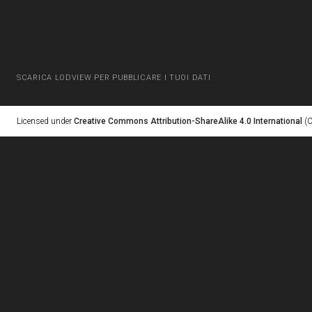
SCARICA LODVIEW PER PUBBLICARE I TUOI DATI
Licensed under
Creative Commons Attribution-ShareAlike 4.0 International
(C