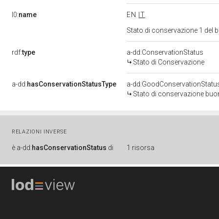
l0:
name
EN
IT
Stato di conservazione 1 del
rdf:
type
a-dd:ConservationStatus
Stato di Conservazione
a-dd:
hasConservationStatusType
a-dd:GoodConservationStatu
Stato di conservazione bu
RELAZIONI INVERSE
è
a-dd:
hasConservationStatus
di
1 risorsa