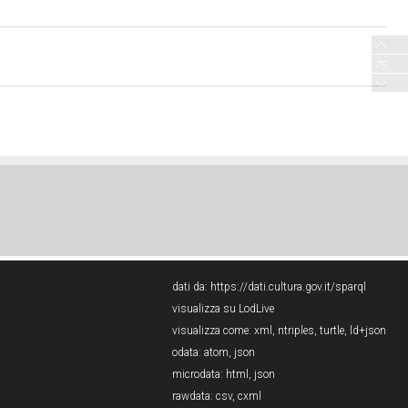
dati da:
https://dati.cultura.gov.it/sparql
visualizza su LodLive
visualizza come:
xml
,
ntriples
,
turtle
,
ld+json
odata:
atom
,
json
microdata:
html
,
json
rawdata:
csv
,
cxml