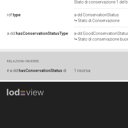
Stato di conservazione 1 del
rdf:
type
a-dd:ConservationStatus
Stato di Conservazione
a-dd:
hasConservationStatusType
a-dd:GoodConservationStatu
Stato di conservazione bu
RELAZIONI INVERSE
è
a-dd:
hasConservationStatus
di
1 risorsa