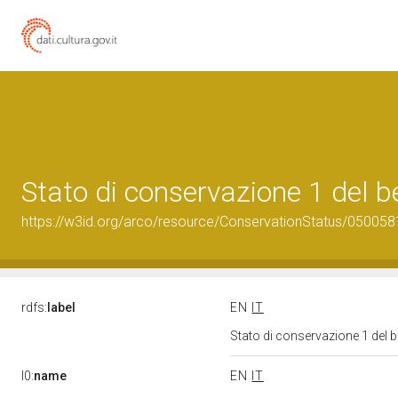
Stato di conservazione 1 del
https://w3id.org/arco/resource/ConservationStatus/050058
rdfs:
label
EN
IT
Stato di conservazione 1 del
l0:
name
EN
IT