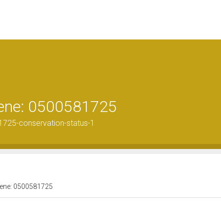
 bene: 0500581725
1725-conservation-status-1
 bene: 0500581725