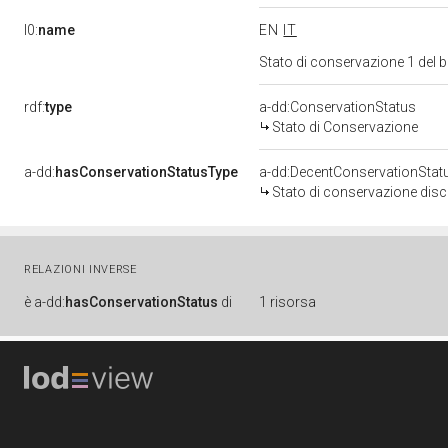
l0:
name
EN
IT
Stato di conservazione 1 del
rdf:
type
a-dd:ConservationStatus
Stato di Conservazione
a-dd:
hasConservationStatusType
a-dd:DecentConservationStat
Stato di conservazione disc
RELAZIONI INVERSE
è
a-dd:
hasConservationStatus
di
1 risorsa