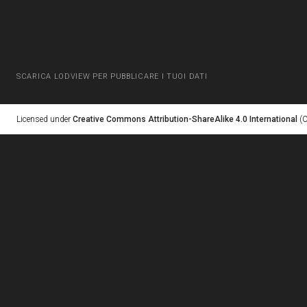
SCARICA LODVIEW PER PUBBLICARE I TUOI DATI
Licensed under
Creative Commons Attribution-ShareAlike 4.0 International
(C