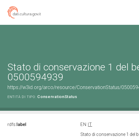
Stato di conservazione 1 del b
0500594939
https://w3id.org/arco/resource/ConservationStatus/050059
ConservationStatus
ENTITÀ DI TIPO:
rdfs:
label
EN
IT
Stato di conservazione 1 del