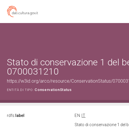
Stato di conservazione 1 del b
0700031210
https://w3id.org/arco/resource/ConservationStatus/070003
ConservationStatus
ENTITÀ DI TIPO:
rdfs:
label
EN
IT
Stato di conservazione 1 del