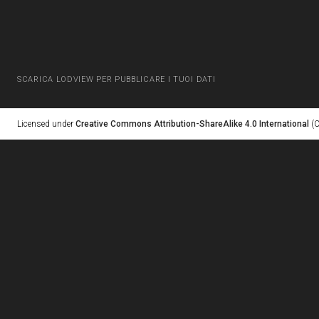
SCARICA LODVIEW PER PUBBLICARE I TUOI DATI
Licensed under
Creative Commons Attribution-ShareAlike 4.0 International
(C