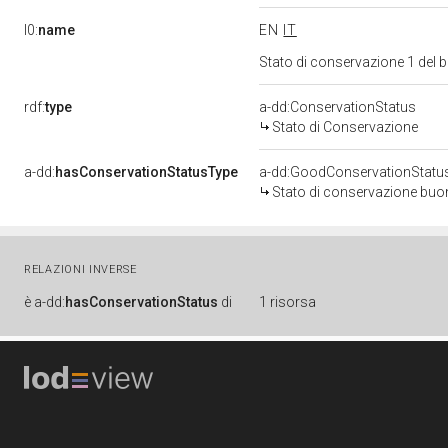
l0:
name
EN
IT
Stato di conservazione 1 del
rdf:
type
a-dd:ConservationStatus
Stato di Conservazione
a-dd:
hasConservationStatusType
a-dd:GoodConservationStatu
Stato di conservazione bu
RELAZIONI INVERSE
è
a-dd:
hasConservationStatus
di
1 risorsa