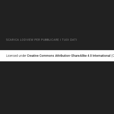
SCARICA LODVIEW PER PUBBLICARE I TUOI DATI
Licensed under
Creative Commons Attribution-ShareAlike 4.0 International
(C