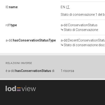
l0:
name
EN
IT
Stato di conservazione 1 del
rdf:
type
a-dd:ConservationStatus
Stato di Conservazione
a-dd:
hasConservationStatusType
a-dd:DecentConservationStat
Stato di conservazione disc
RELAZIONI INVERSE
è
a-dd:
hasConservationStatus
di
1 risorsa