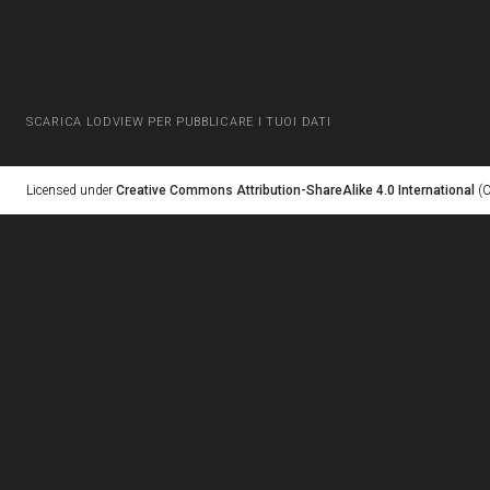
SCARICA LODVIEW PER PUBBLICARE I TUOI DATI
Licensed under
Creative Commons Attribution-ShareAlike 4.0 International
(C