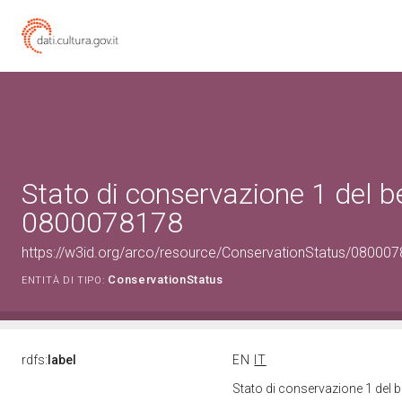
Stato di conservazione 1 del b
0800078178
https://w3id.org/arco/resource/ConservationStatus/080007
ConservationStatus
ENTITÀ DI TIPO:
rdfs:
label
EN
IT
Stato di conservazione 1 del