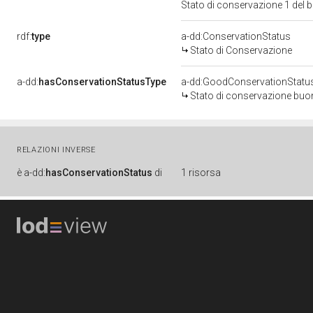
Stato di conservazione 1 del
rdf:
type
a-dd:ConservationStatus
Stato di Conservazione
a-dd:
hasConservationStatusType
a-dd:GoodConservationStatu
Stato di conservazione bu
RELAZIONI INVERSE
è
a-dd:
hasConservationStatus
di
1 risorsa