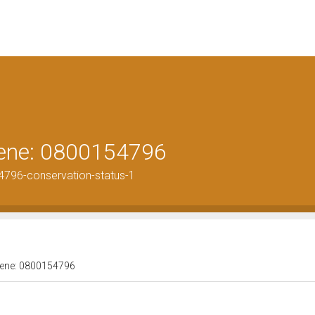
 bene: 0800154796
4796-conservation-status-1
 bene: 0800154796