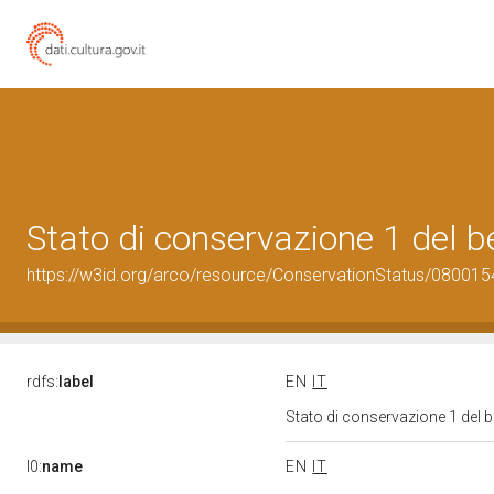
Stato di conservazione 1 del
https://w3id.org/arco/resource/ConservationStatus/080015
rdfs:
label
EN
IT
Stato di conservazione 1 del
l0:
name
EN
IT