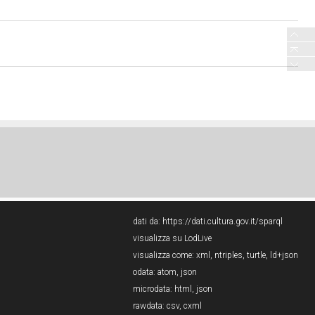
dati da:
https://dati.cultura.gov.it/sparql
visualizza su LodLive
visualizza come:
xml
,
ntriples
,
turtle
,
ld+json
odata:
atom
,
json
microdata:
html
,
json
rawdata:
csv
,
cxml