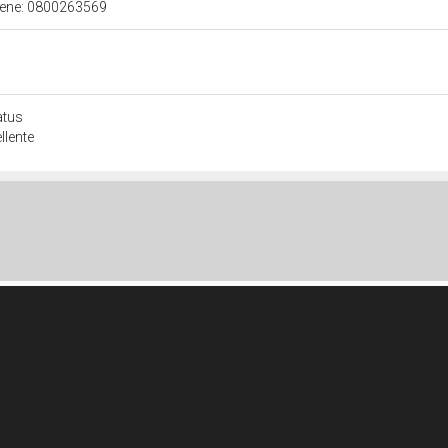
 bene: 0800263569
atus
llente