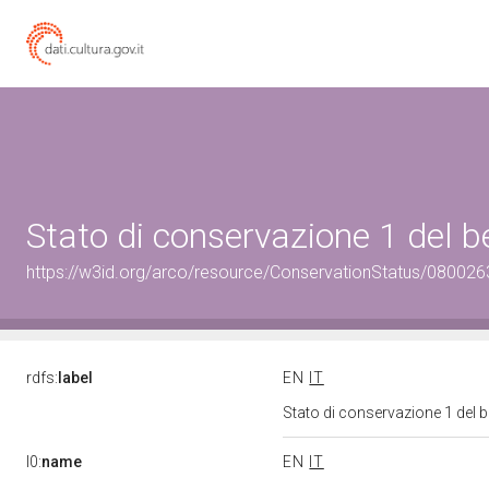
Stato di conservazione 1 del
https://w3id.org/arco/resource/ConservationStatus/080026
rdfs:
label
EN
IT
Stato di conservazione 1 del
l0:
name
EN
IT