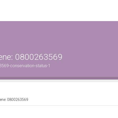
 bene: 0800263569
3569-conservation-status-1
 bene: 0800263569