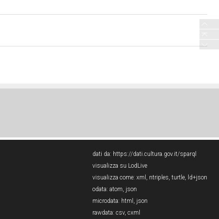
dati da:
https://dati.cultura.gov.it/sparql
visualizza su LodLive
visualizza come:
xml
,
ntriples
,
turtle
,
ld+json
odata:
atom
,
json
microdata:
html
,
json
rawdata:
csv
,
cxml