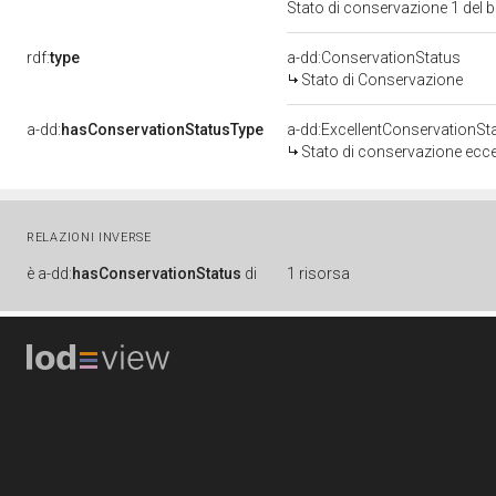
Stato di conservazione 1 del
rdf:
type
a-dd:ConservationStatus
Stato di Conservazione
a-dd:
hasConservationStatusType
a-dd:ExcellentConservationSt
Stato di conservazione ecce
RELAZIONI INVERSE
è
a-dd:
hasConservationStatus
di
1 risorsa