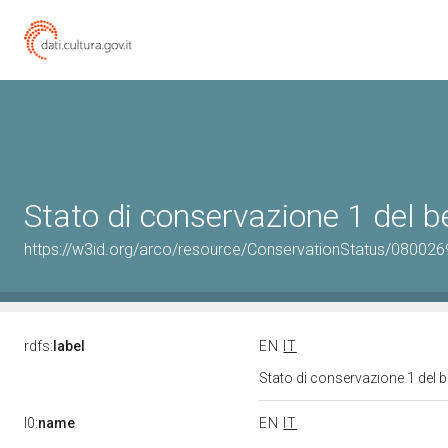
Stato di conservazione 1 del
https://w3id.org/arco/resource/ConservationStatus/080026
rdfs:
label
EN
IT
Stato di conservazione 1 del
l0:
name
EN
IT