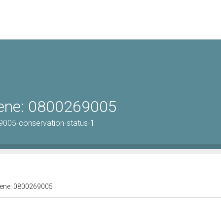
 bene: 0800269005
9005-conservation-status-1
 bene: 0800269005