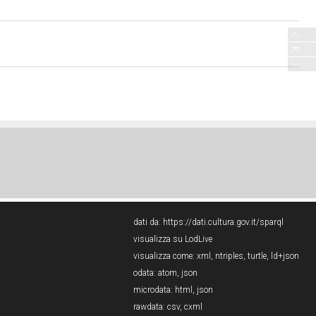
dati da:
https://dati.cultura.gov.it/sparql
visualizza su LodLive
visualizza come:
xml
,
ntriples
,
turtle
,
ld+json
odata:
atom
,
json
microdata:
html
,
json
rawdata:
csv
,
cxml