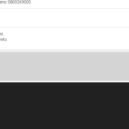
 bene: 0800269005
us
reto