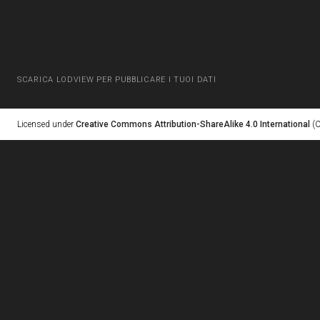
SCARICA LODVIEW PER PUBBLICARE I TUOI DATI
Licensed under
Creative Commons Attribution-ShareAlike 4.0 International
(C