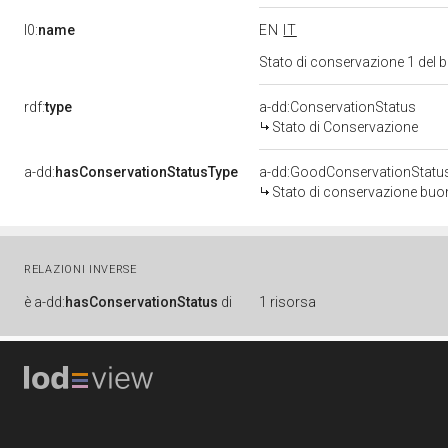
l0:
name
EN
IT
Stato di conservazione 1 del
rdf:
type
a-dd:ConservationStatus
Stato di Conservazione
a-dd:
hasConservationStatusType
a-dd:GoodConservationStatu
Stato di conservazione bu
RELAZIONI INVERSE
è
a-dd:
hasConservationStatus
di
1 risorsa