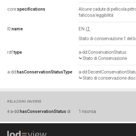
core:
specifications
Alcune cadute di pellicola pittr
faticosa leggibilità
l0:
name
EN
IT
Stato di conservazione 1 del
rdf:
type
a-dd:ConservationStatus
Stato di Conservazione
a-dd:
hasConservationStatusType
a-dd:DecentConservationStat
Stato di conservazione disc
RELAZIONI INVERSE
è
a-dd:
hasConservationStatus
di
1 risorsa