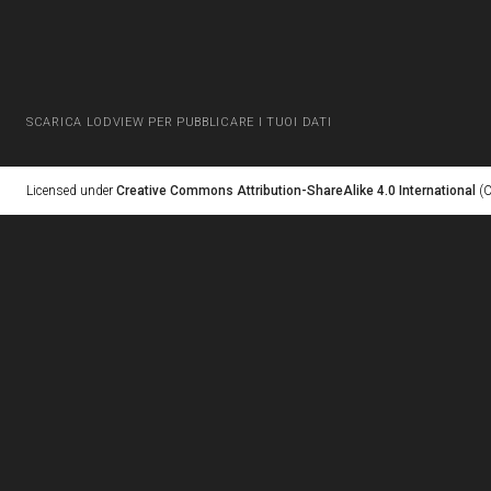
SCARICA LODVIEW PER PUBBLICARE I TUOI DATI
Licensed under
Creative Commons Attribution-ShareAlike 4.0 International
(C