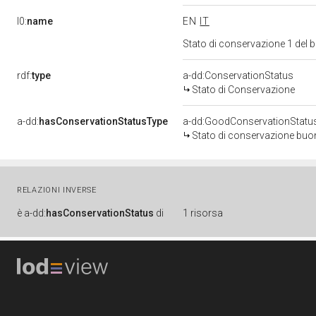
l0:
name
EN
IT
Stato di conservazione 1 del
rdf:
type
a-dd:ConservationStatus
Stato di Conservazione
a-dd:
hasConservationStatusType
a-dd:GoodConservationStatu
Stato di conservazione bu
RELAZIONI INVERSE
è
a-dd:
hasConservationStatus
di
1 risorsa