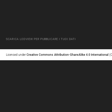
SCARICA LODVIEW PER PUBBLICARE I TUOI DATI
Licensed under
Creative Commons Attribution-ShareAlike 4.0 International
(C