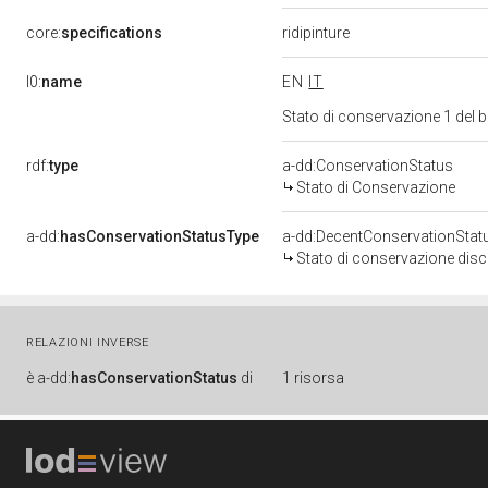
core:
specifications
ridipinture
l0:
name
EN
IT
Stato di conservazione 1 del
rdf:
type
a-dd:ConservationStatus
Stato di Conservazione
a-dd:
hasConservationStatusType
a-dd:DecentConservationStat
Stato di conservazione disc
RELAZIONI INVERSE
è
a-dd:
hasConservationStatus
di
1 risorsa