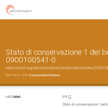
Stato di conservazione 1 del b
0900100541-0
https://w3id.org/arco/resource/ConservationStatus/090010
ConservationStatus
ENTITÀ DI TIPO:
rdfs:
label
EN
IT
Stato di conservazione 1 del