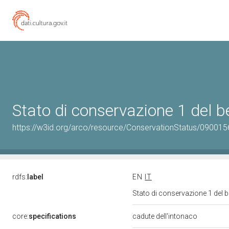
Stato di conservazione 1 del
https://w3id.org/arco/resource/ConservationStatus/090015
rdfs:
label
EN
IT
Stato di conservazione 1 del
core:
specifications
cadute dell'intonaco