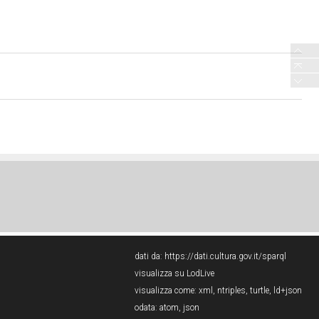
dati da:
https://dati.cultura.gov.it/sparql
visualizza su LodLive
visualizza come:
xml
,
ntriples
,
turtle
,
ld+json
odata:
atom
,
json