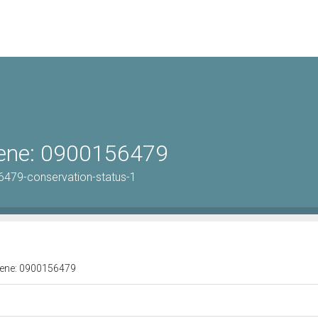
 bene: 0900156479
6479-conservation-status-1
 bene: 0900156479