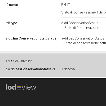
l0:
name
EN
IT
Stato di conservazione 1 del
rdf:
type
a-dd:ConservationStatus
Stato di Conservazione
a-dd:
hasConservationStatusType
a-dd:BadConservationStatus
Stato di conservazione catt
RELAZIONI INVERSE
è
a-dd:
hasConservationStatus
di
1 risorsa