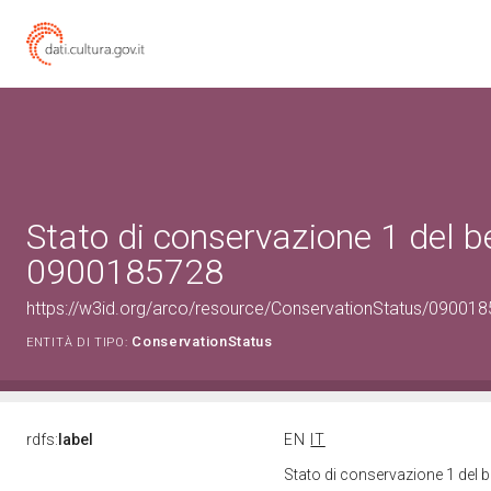
Stato di conservazione 1 del b
0900185728
https://w3id.org/arco/resource/ConservationStatus/090018
ConservationStatus
ENTITÀ DI TIPO:
rdfs:
label
EN
IT
Stato di conservazione 1 del