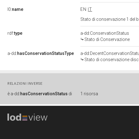
l0:
name
EN
IT
Stato di conservazione 1 del
rdf:
type
a-dd:ConservationStatus
Stato di Conservazione
a-dd:
hasConservationStatusType
a-dd:DecentConservationStat
Stato di conservazione disc
RELAZIONI INVERSE
è
a-dd:
hasConservationStatus
di
1 risorsa