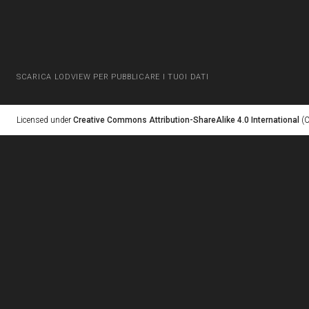
SCARICA LODVIEW PER PUBBLICARE I TUOI DATI
Licensed under
Creative Commons Attribution-ShareAlike 4.0 International
(C