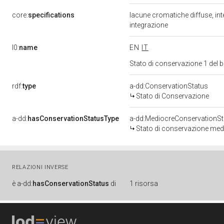
core:
specifications
lacune cromatiche diffuse, inte
integrazione
l0:
name
EN
IT
Stato di conservazione 1 del
rdf:
type
a-dd:ConservationStatus
Stato di Conservazione
a-dd:
hasConservationStatusType
a-dd:MediocreConservationSt
Stato di conservazione med
RELAZIONI INVERSE
è
a-dd:
hasConservationStatus
di
1 risorsa