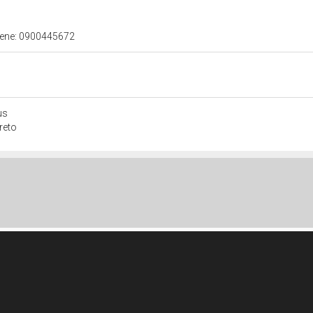
 bene: 0900445672
us
reto