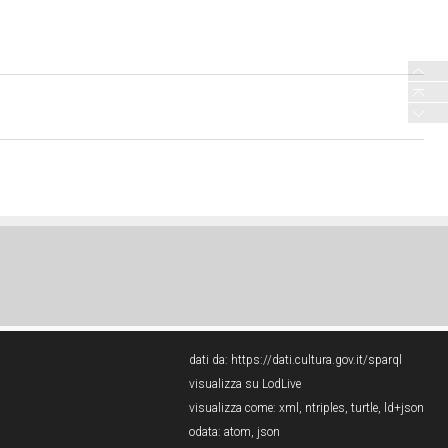
dati da:
https://dati.cultura.gov.it/sparql
visualizza su LodLive
visualizza come:
xml
,
ntriples
,
turtle
,
ld+json
odata:
atom
,
json