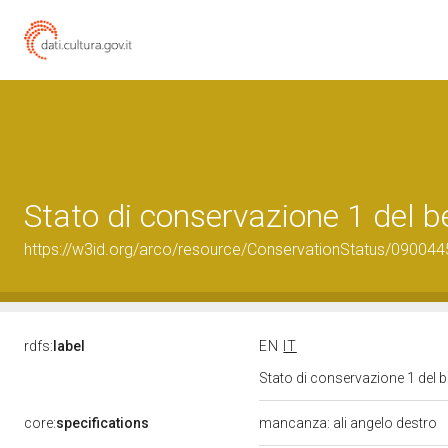
Stato di conservazione 1 del
https://w3id.org/arco/resource/ConservationStatus/090044
rdfs:
label
EN
IT
Stato di conservazione 1 del
core:
specifications
mancanza: ali angelo destro