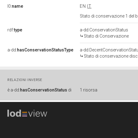
l0:
name
EN
IT
Stato di conservazione 1 del
rdf:
type
a-dd:ConservationStatus
Stato di Conservazione
a-dd:
hasConservationStatusType
a-dd:DecentConservationStat
Stato di conservazione disc
RELAZIONI INVERSE
è
a-dd:
hasConservationStatus
di
1 risorsa