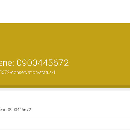
 bene: 0900445672
5672-conservation-status-1
 bene: 0900445672