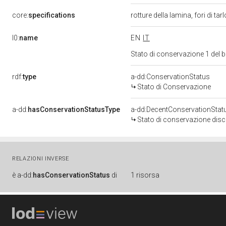
core:
specifications
rotture della lamina, fori di ta
l0:
name
EN
IT
Stato di conservazione 1 del
rdf:
type
a-dd:ConservationStatus
Stato di Conservazione
a-dd:
hasConservationStatusType
a-dd:DecentConservationStat
Stato di conservazione disc
RELAZIONI INVERSE
è
a-dd:
hasConservationStatus
di
1 risorsa