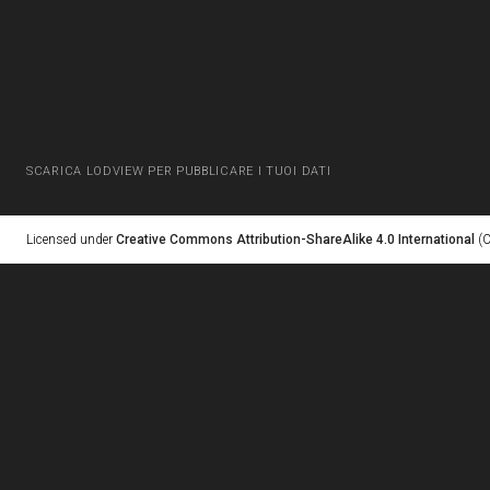
SCARICA LODVIEW PER PUBBLICARE I TUOI DATI
Licensed under
Creative Commons Attribution-ShareAlike 4.0 International
(C