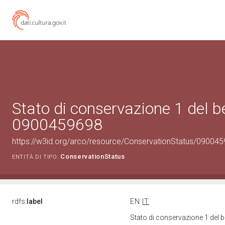
Stato di conservazione 1 del b
0900459698
https://w3id.org/arco/resource/ConservationStatus/090045
ConservationStatus
ENTITÀ DI TIPO:
rdfs:
label
EN
IT
Stato di conservazione 1 del