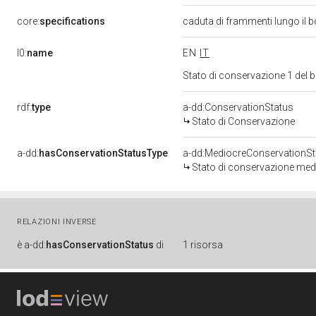
core:
specifications
caduta di frammenti lungo il b
l0:
name
EN
IT
Stato di conservazione 1 del
rdf:
type
a-dd:ConservationStatus
Stato di Conservazione
a-dd:
hasConservationStatusType
a-dd:MediocreConservationSt
Stato di conservazione med
RELAZIONI INVERSE
è
a-dd:
hasConservationStatus
di
1 risorsa