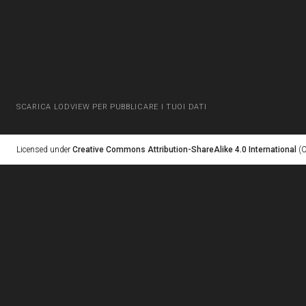
SCARICA LODVIEW PER PUBBLICARE I TUOI DATI
Licensed under
Creative Commons Attribution-ShareAlike 4.0 International
(C