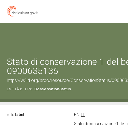
Stato di conservazione 1 del b
0900635136
https://w3id.org/arco/resource/ConservationStatus/090063
ConservationStatus
ENTITÀ DI TIPO:
rdfs:
label
EN
IT
Stato di conservazione 1 del