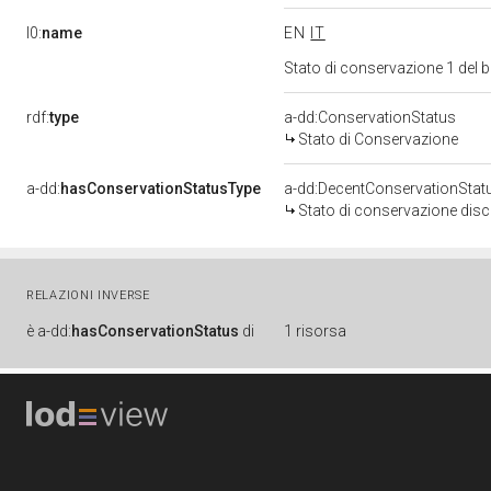
l0:
name
EN
IT
Stato di conservazione 1 del
rdf:
type
a-dd:ConservationStatus
Stato di Conservazione
a-dd:
hasConservationStatusType
a-dd:DecentConservationStat
Stato di conservazione disc
RELAZIONI INVERSE
è
a-dd:
hasConservationStatus
di
1 risorsa