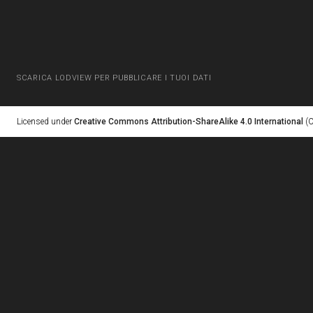
SCARICA LODVIEW PER PUBBLICARE I TUOI DATI
Licensed under
Creative Commons Attribution-ShareAlike 4.0 International
(C