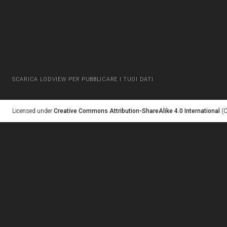
SCARICA LODVIEW PER PUBBLICARE I TUOI DATI
Licensed under
Creative Commons Attribution-ShareAlike 4.0 International
(C