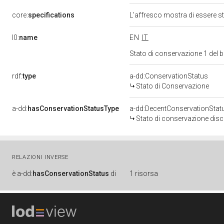
core:
specifications
L'affresco mostra di essere s
l0:
name
EN
IT
Stato di conservazione 1 del
rdf:
type
a-dd:ConservationStatus
Stato di Conservazione
a-dd:
hasConservationStatusType
a-dd:DecentConservationStat
Stato di conservazione disc
RELAZIONI INVERSE
è
a-dd:
hasConservationStatus
di
1 risorsa