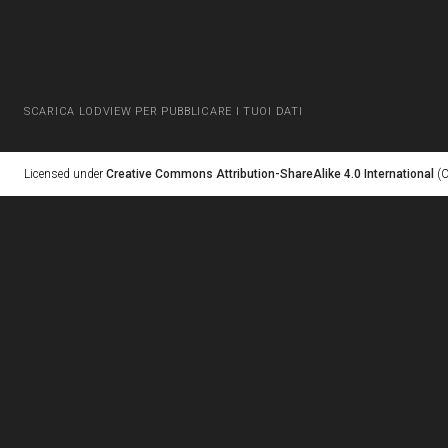
SCARICA LODVIEW PER PUBBLICARE I TUOI DATI
Licensed under
Creative Commons Attribution-ShareAlike 4.0 International
(C