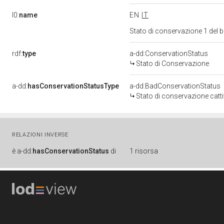
l0:
name
EN
IT
Stato di conservazione 1 del
rdf:
type
a-dd:ConservationStatus
Stato di Conservazione
a-dd:
hasConservationStatusType
a-dd:BadConservationStatus
Stato di conservazione catt
RELAZIONI INVERSE
è
a-dd:
hasConservationStatus
di
1 risorsa