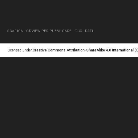
SCARICA LODVIEW PER PUBBLICARE I TUOI DATI
Licensed under
Creative Commons Attribution-ShareAlike 4.0 International
(C