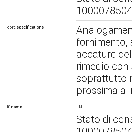
100007850
Analogamente
core:
specifications
fornimento,
accature del 
rimedio con 
soprattutto n
prossima al
l0:
name
EN
IT
Stato di con
100007850