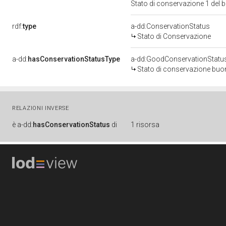
Stato di conservazione 1 del
rdf:
type
a-dd:ConservationStatus
Stato di Conservazione
a-dd:
hasConservationStatusType
a-dd:GoodConservationStatu
Stato di conservazione bu
RELAZIONI INVERSE
è
a-dd:
hasConservationStatus
di
1 risorsa