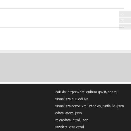
dati da:
https://dati.cultura.gov.it/sparql
visualizza su LodLive
visualizza come:
xml
,
ntriples
,
turtle
,
ld+json
odata:
atom
,
json
microdata:
html
,
json
rawdata:
csv
,
cxml