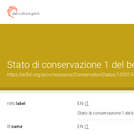
Stato di conservazione 1 del
https://w3id.org/arco/resource/ConservationStatus/100013
rdfs:
label
EN
IT
Stato di conservazione 1 del
l0:
name
EN
IT