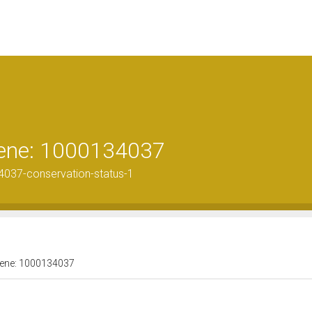
 bene: 1000134037
4037-conservation-status-1
 bene: 1000134037