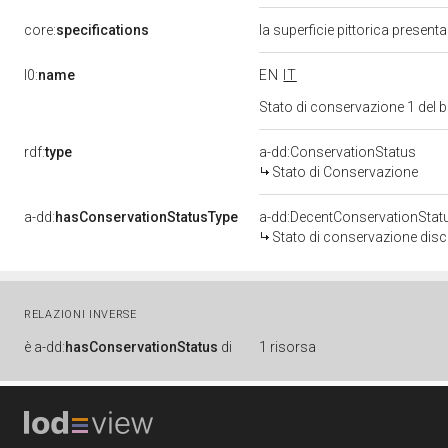
core:
specifications
la superficie pittorica present
l0:
name
EN
IT
Stato di conservazione 1 del
rdf:
type
a-dd:ConservationStatus
Stato di Conservazione
a-dd:
hasConservationStatusType
a-dd:DecentConservationStat
Stato di conservazione disc
RELAZIONI INVERSE
è
a-dd:
hasConservationStatus
di
1 risorsa