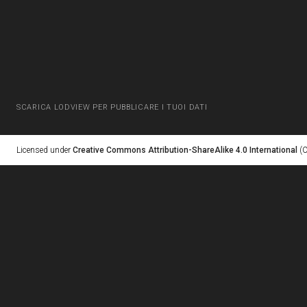
SCARICA LODVIEW PER PUBBLICARE I TUOI DATI
Licensed under
Creative Commons Attribution-ShareAlike 4.0 International
(C