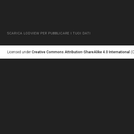
SCARICA LODVIEW PER PUBBLICARE I TUOI DATI
Licensed under
Creative Commons Attribution-ShareAlike 4.0 International
(C