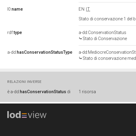
l0:
name
EN
IT
Stato di conservazione 1 del
rdf:
type
a-dd:ConservationStatus
Stato di Conservazione
a-dd:
hasConservationStatusType
a-dd:MediocreConservationSt
Stato di conservazione med
RELAZIONI INVERSE
è
a-dd:
hasConservationStatus
di
1 risorsa