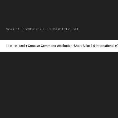
SCARICA LODVIEW PER PUBBLICARE I TUOI DATI
Licensed under
Creative Commons Attribution-ShareAlike 4.0 International
(C