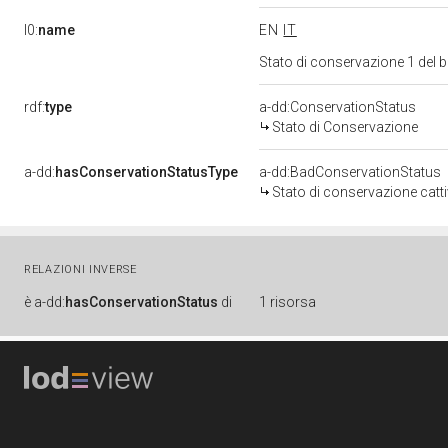
l0:
name
EN
IT
Stato di conservazione 1 del
rdf:
type
a-dd:ConservationStatus
Stato di Conservazione
a-dd:
hasConservationStatusType
a-dd:BadConservationStatus
Stato di conservazione catt
RELAZIONI INVERSE
è
a-dd:
hasConservationStatus
di
1 risorsa